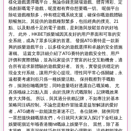
求
樣化遊戲選擇嘅平台，無論你鍾意賭場遊戲、體育博彩、定
係創新嘅電子遊戲，呢度都有齊你想要嘅一切。 呢個平台
嘅
除咗遊戲種類多，仲有穩定嘅系統支援，確保你嘅遊戲體驗
博
順暢無比。其提供的遊戲種類繁多，包括經典的撲克、21
彩
點、以及動感十足的電子遊戲，是刺激與放鬆並存的好地
方。 此外，HKBET娛樂城因其友好的用戶界面和可靠的安
天
全系統，成為了眾多玩家的首選。 發掘ATG賽特是一款新
堂
興的娛樂遊戲平台，以多樣化的遊戲選擇和卓越的安全措施
著稱。 這篇文章詳細介紹了ATG賽特的遊戲安全性、用戶
評價和實際體驗，並為玩家提供了豐富的社交互動機會，適
合所有追求新體驗的遊戲愛好者。 首先，實發提供穩定的
現金支付系統，讓用戶安心提現。理性同平常心係關鍵，永
遠都要考慮到佢只係一種娛樂活動。 保持觀察對手嘅動
作，揣測佢哋嘅牌型，同時盡量唔好透露自己嘅策略。 尤
其係喺線上21點入面，由於洗牌方式嘅限制，記牌嘅效果
會大大降低。 所以，與其過分依賴記牌，不如專注於基本
策略同注碼控制。不論您是動作冒險還是益智解謎的愛好
者，ATG總有一款能讓您著迷不已。 各位賭神、賭俠同埋
一眾想搵快錢嘅朋友們，今日就同大家深入探討下金旺線上
娛樂呢個近年喺香港幾hit嘅線上娛樂平台。 當然，除了基
本策略，更高深的技巧包括算牌和心理戰術，這些都能讓你