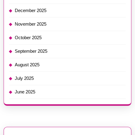
December 2025
November 2025
October 2025
September 2025
August 2025
July 2025
June 2025