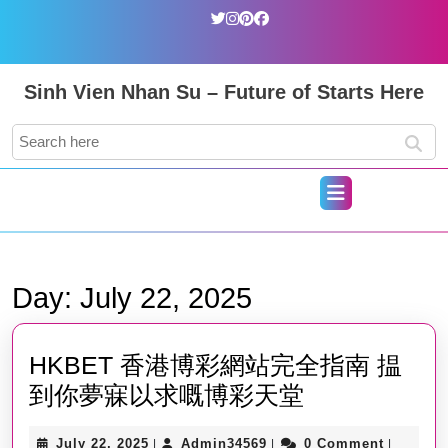
Skip
to
content
Skip
Sinh Vien Nhan Su – Future of Starts Here
to
content
Search
for:
Open
Button
Day:
July 22, 2025
HKBET 香港博彩網站完全指南 揾
HKBET
到你夢寐以求嘅博彩天堂
香
July
Admin34569
July 22, 2025
Admin34569
0 Comment
|
|
|