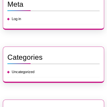
Meta
Log in
Categories
Uncategorized