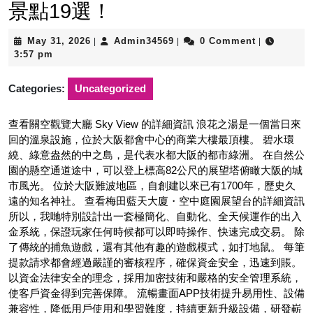
景點19選！
May
Admin34569
May 31, 2026
Admin34569
0 Comment
|
|
|
31,
3:57 pm
2026
Categories:
Uncategorized
查看關空觀覽大廳 Sky View 的詳細資訊 浪花之湯是一個當日來
回的溫泉設施，位於大阪都會中心的商業大樓最頂樓。 碧水環
繞、綠意盎然的中之島，是代表水都大阪的都市綠洲。 在自然公
園的懸空通道途中，可以登上標高82公尺的展望塔俯瞰大阪的城
市風光。 位於大阪難波地區，自創建以來已有1700年，歷史久
遠的知名神社。 查看梅田藍天大廈・空中庭園展望台的詳細資訊
所以，我哋特別設計出一套極簡化、自動化、全天候運作的出入
金系統，保證玩家任何時候都可以即時操作、快速完成交易。 除
了傳統的捕魚遊戲，還有其他有趣的遊戲模式，如打地鼠。 每筆
提款請求都會經過嚴謹的審核程序，確保資金安全，迅速到賬。
以資金法律安全的理念，採用加密技術和嚴格的安全管理系統，
使客戶資金得到完善保障。 流暢畫面APP技術提升易用性、設備
兼容性，降低用戶使用和學習難度，持續更新升級設備，研發嶄