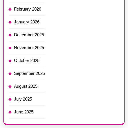
February 2026
January 2026
December 2025
November 2025
October 2025
September 2025
August 2025
July 2025
June 2025