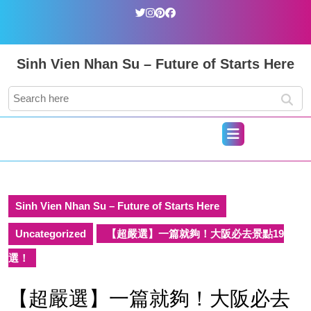
Skip
to
content
Skip
Sinh Vien Nhan Su – Future of Starts Here
to
content
Search
for:
Open
Button
Sinh Vien Nhan Su – Future of Starts Here
Uncategorized
【超嚴選】一篇就夠！大阪必去景點19
選！
【超嚴選】一篇就夠！大阪必去