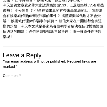
今天這篇文章就來帶大家認識娛樂城539，以及娛樂城539有哪些
優勢！
亚云体育
？ 但是在如果真的有帶來高業績的話，怎麼還
會在娛樂城代理ptt出現詐騙的事件？ 搞懂娛樂城代理才不會受
騙！ 娛樂城代理ptt詐騙事件頻傳？ 相信大家在一開始都會有這
樣的煩惱，今天本文就是要來為各位初學者解決在任你博娛樂城
所遇到的問題！ 任你博娛樂城託售超快速！ 唯一推薦任你博娛
樂城！
Leave a Reply
Your email address will not be published.
Required fields are
marked
*
Comment
*