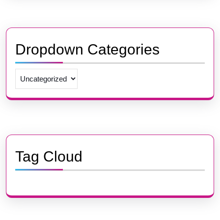
Dropdown Categories
Tag Cloud